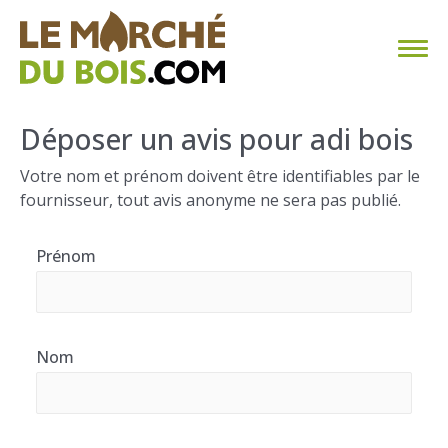
CHAUFFAGE AU BOIS
Déposer un avis pour adi bois
FAQ
Votre nom et prénom doivent être identifiables par le
fournisseur, tout avis anonyme ne sera pas publié.
CALCULER SA CONSOMMATION
Prénom
TROUVER SON FOURNISSEUR
BLOG
Nom
ESPACE PRO