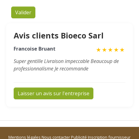
Valider
Avis clients Bioeco Sarl
Francoise Bruant
★
★
★
★
★
Super gentille Livraison impeccable Beaucoup de
professionnalisme Je recommande
Laisser un avis sur l'entreprise
Mentions légales
Nous contacter
Publicité
Inscription fournisseur