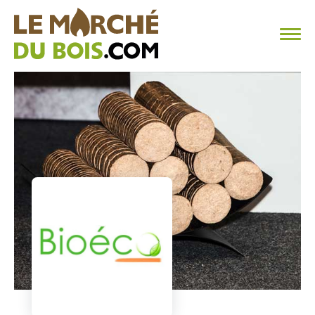
CHAUFFAGE AU BOIS
FAQ
CALCULER SA CONSOMMATION
TROUVER SON FOURNISSEUR
BLOG
ESPACE PRO