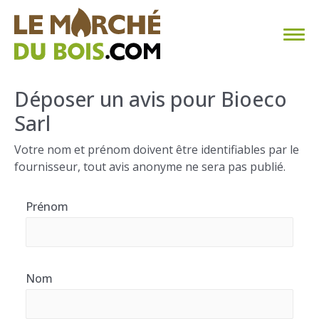
CHAUFFAGE AU BOIS
Déposer un avis pour Bioeco
Sarl
FAQ
Votre nom et prénom doivent être identifiables par le
CALCULER SA CONSOMMATION
fournisseur, tout avis anonyme ne sera pas publié.
TROUVER SON FOURNISSEUR
Prénom
BLOG
ESPACE PRO
Nom