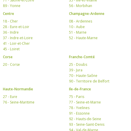
71 - Saône-et-Loire
35 - Ille-et-Vilaine
89 - Yonne
56 - Morbihan
Centre
Champagne-Ardenne
18 - Cher
08 - Ardennes
28 - Eure-et-Loir
10 - Aube
36 - Indre
51 - Marne
37 - Indre-et-Loire
52 - Haute-Marne
41 - Loir-et-Cher
45 - Loiret
Corse
Franche-Comté
20 - Corse
25 - Doubs
39 - Jura
70 - Haute-Saône
90 - Territoire de Belfort
Haute-Normandie
Ile-de-France
27 - Eure
75 - Paris
76 - Seine-Maritime
77 - Seine-et-Marne
78 - Yvelines
91 - Essonne
92 - Hauts-de-Seine
93 - Seine-Saint-Denis
94 - Val-de-Marne