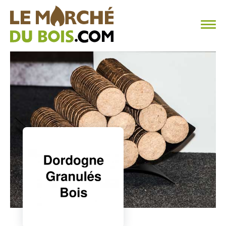
CHAUFFAGE AU BOIS
FAQ
CALCULER SA CONSOMMATION
TROUVER SON FOURNISSEUR
BLOG
ESPACE PRO