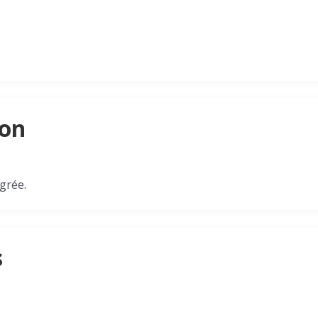
son
grée.
s