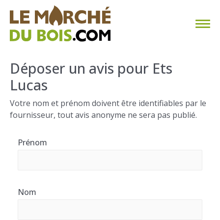
CHAUFFAGE AU BOIS
Déposer un avis pour Ets
Lucas
FAQ
Votre nom et prénom doivent être identifiables par le
CALCULER SA CONSOMMATION
fournisseur, tout avis anonyme ne sera pas publié.
TROUVER SON FOURNISSEUR
Prénom
BLOG
ESPACE PRO
Nom