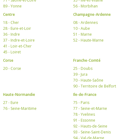
71 - Saône-et-Loire
35 - Ille-et-Vilaine
89 - Yonne
56 - Morbihan
Centre
Champagne-Ardenne
18 - Cher
08 - Ardennes
28 - Eure-et-Loir
10 - Aube
36 - Indre
51 - Marne
37 - Indre-et-Loire
52 - Haute-Marne
41 - Loir-et-Cher
45 - Loiret
Corse
Franche-Comté
20 - Corse
25 - Doubs
39 - Jura
70 - Haute-Saône
90 - Territoire de Belfort
Haute-Normandie
Ile-de-France
27 - Eure
75 - Paris
76 - Seine-Maritime
77 - Seine-et-Marne
78 - Yvelines
91 - Essonne
92 - Hauts-de-Seine
93 - Seine-Saint-Denis
94 - Val-de-Marne