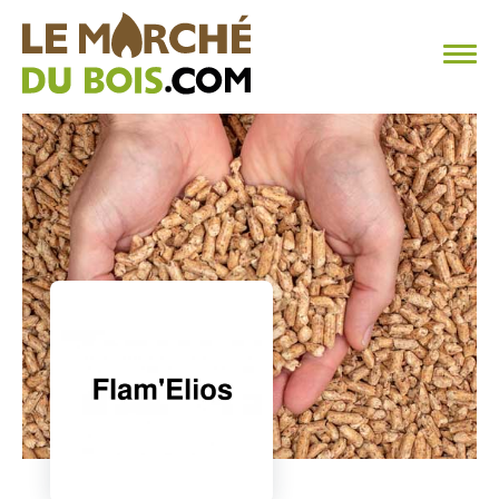
CHAUFFAGE AU BOIS
FAQ
CALCULER SA CONSOMMATION
TROUVER SON FOURNISSEUR
BLOG
ESPACE PRO