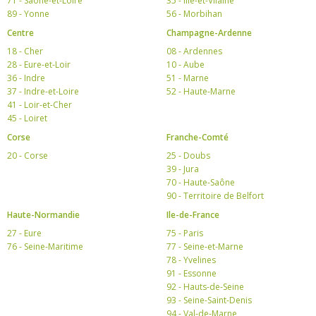
71 - Saône-et-Loire
35 - Ille-et-Vilaine
89 - Yonne
56 - Morbihan
Centre
Champagne-Ardenne
18 - Cher
08 - Ardennes
28 - Eure-et-Loir
10 - Aube
36 - Indre
51 - Marne
37 - Indre-et-Loire
52 - Haute-Marne
41 - Loir-et-Cher
45 - Loiret
Corse
Franche-Comté
20 - Corse
25 - Doubs
39 - Jura
70 - Haute-Saône
90 - Territoire de Belfort
Haute-Normandie
Ile-de-France
27 - Eure
75 - Paris
76 - Seine-Maritime
77 - Seine-et-Marne
78 - Yvelines
91 - Essonne
92 - Hauts-de-Seine
93 - Seine-Saint-Denis
94 - Val-de-Marne