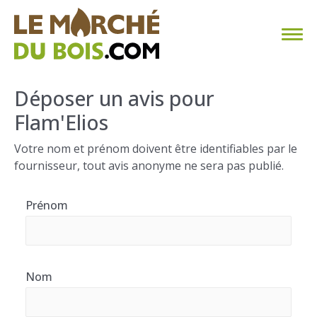
CHAUFFAGE AU BOIS
Déposer un avis pour
Flam'Elios
FAQ
Votre nom et prénom doivent être identifiables par le
CALCULER SA CONSOMMATION
fournisseur, tout avis anonyme ne sera pas publié.
TROUVER SON FOURNISSEUR
Prénom
BLOG
ESPACE PRO
Nom