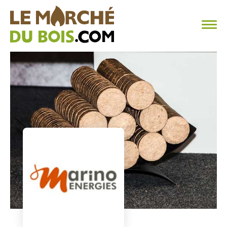
CHAUFFAGE AU BOIS
FAQ
CALCULER SA CONSOMMATION
TROUVER SON FOURNISSEUR
BLOG
ESPACE PRO