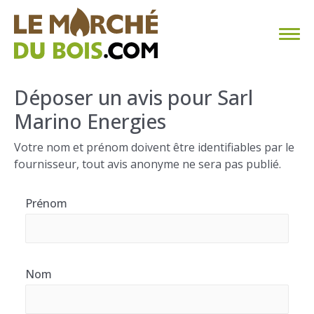
CHAUFFAGE AU BOIS
Déposer un avis pour Sarl
Marino Energies
FAQ
Votre nom et prénom doivent être identifiables par le
CALCULER SA CONSOMMATION
fournisseur, tout avis anonyme ne sera pas publié.
TROUVER SON FOURNISSEUR
Prénom
BLOG
ESPACE PRO
Nom