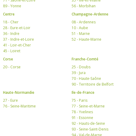
71 - Saône-et-Loire
35 - Ille-et-Vilaine
89 - Yonne
56 - Morbihan
Centre
Champagne-Ardenne
18 - Cher
08 - Ardennes
28 - Eure-et-Loir
10 - Aube
36 - Indre
51 - Marne
37 - Indre-et-Loire
52 - Haute-Marne
41 - Loir-et-Cher
45 - Loiret
Corse
Franche-Comté
20 - Corse
25 - Doubs
39 - Jura
70 - Haute-Saône
90 - Territoire de Belfort
Haute-Normandie
Ile-de-France
27 - Eure
75 - Paris
76 - Seine-Maritime
77 - Seine-et-Marne
78 - Yvelines
91 - Essonne
92 - Hauts-de-Seine
93 - Seine-Saint-Denis
94 - Val-de-Marne