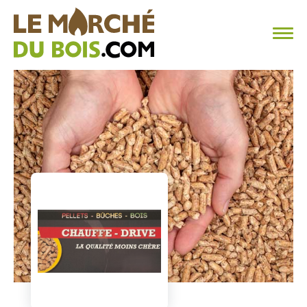
CHAUFFAGE AU BOIS
FAQ
CALCULER SA CONSOMMATION
TROUVER SON FOURNISSEUR
BLOG
ESPACE PRO