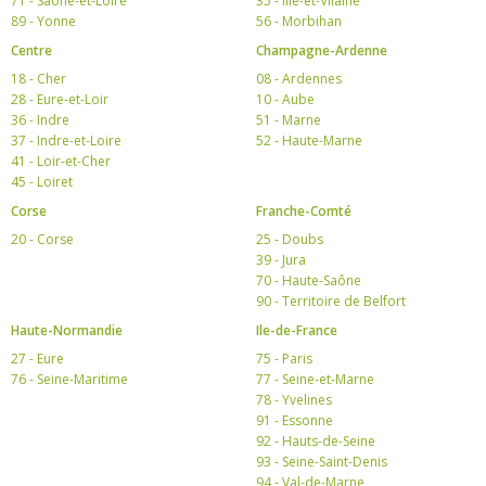
71 - Saône-et-Loire
35 - Ille-et-Vilaine
89 - Yonne
56 - Morbihan
Centre
Champagne-Ardenne
18 - Cher
08 - Ardennes
28 - Eure-et-Loir
10 - Aube
36 - Indre
51 - Marne
37 - Indre-et-Loire
52 - Haute-Marne
41 - Loir-et-Cher
45 - Loiret
Corse
Franche-Comté
20 - Corse
25 - Doubs
39 - Jura
70 - Haute-Saône
90 - Territoire de Belfort
Haute-Normandie
Ile-de-France
27 - Eure
75 - Paris
76 - Seine-Maritime
77 - Seine-et-Marne
78 - Yvelines
91 - Essonne
92 - Hauts-de-Seine
93 - Seine-Saint-Denis
94 - Val-de-Marne