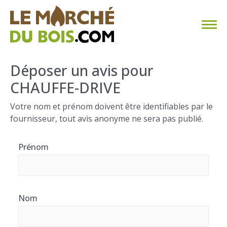
CHAUFFAGE AU BOIS
Déposer un avis pour
CHAUFFE-DRIVE
FAQ
Votre nom et prénom doivent être identifiables par le
CALCULER SA CONSOMMATION
fournisseur, tout avis anonyme ne sera pas publié.
TROUVER SON FOURNISSEUR
Prénom
BLOG
ESPACE PRO
Nom