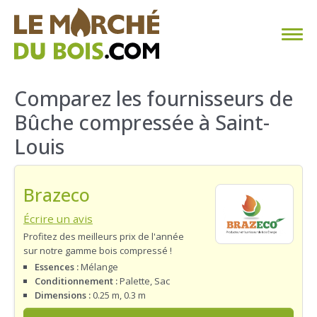
CHAUFFAGE AU BOIS
Comparez les fournisseurs de
Bûche compressée à Saint-
FAQ
Louis
CALCULER SA CONSOMMATION
Brazeco
TROUVER SON FOURNISSEUR
Écrire un avis
BLOG
Profitez des meilleurs prix de l'année
sur notre gamme bois compressé !
ESPACE PRO
Essences :
Mélange
Conditionnement :
Palette, Sac
Dimensions :
0.25 m, 0.3 m