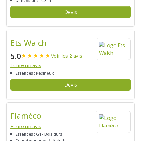
Dimensions :
0.3 m
Devis
Ets Walch
5.0
★
★
★
★
★
Voir les 2 avis
Écrire un avis
Essences :
Résineux
Devis
Flaméco
Écrire un avis
Essences :
G1 - Bois durs
Conditionnement :
Palette