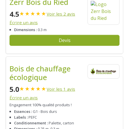
Zerr Bois du Ried
4.5
★
★
★
★
★
Voir les 2 avis
Écrire un avis
Dimensions :
0.3 m
Devis
Bois de chauffage
écologique
5.0
★
★
★
★
★
Voir les 1 avis
Écrire un avis
Engagement 100% qualité produits !
Essences :
G1 - Bois durs
Labels :
PEFC
Conditionnement :
Palette, carton
Dimensions :
0.25 m, 0.3 m