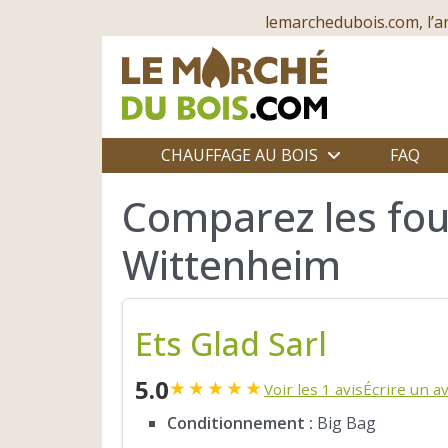
lemarchedubois.com, l’a
CHAUFFAGE AU BOIS
FAQ
Comparez les fou
Wittenheim
Ets Glad Sarl
5.0
★
★
★
★
★
Voir les 1 avis
Écrire un av
Conditionnement :
Big Bag