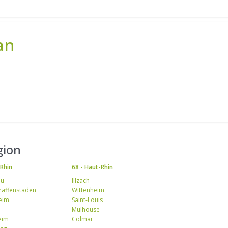
an
gion
-Rhin
68 - Haut-Rhin
au
Illzach
Graffenstaden
Wittenheim
eim
Saint-Louis
Mulhouse
heim
Colmar