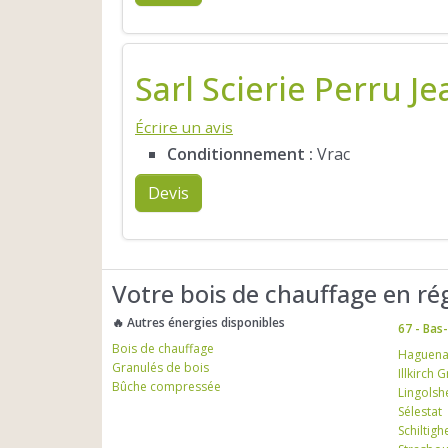
Sarl Scierie Perru Je
Écrire un avis
Conditionnement :
Vrac
Devis
Votre bois de chauffage en ré
🔥 Autres énergies disponibles
67 - Bas
Bois de chauffage
Haguen
Granulés de bois
Illkirch 
Bûche compressée
Lingolsh
Sélestat
Schiltig