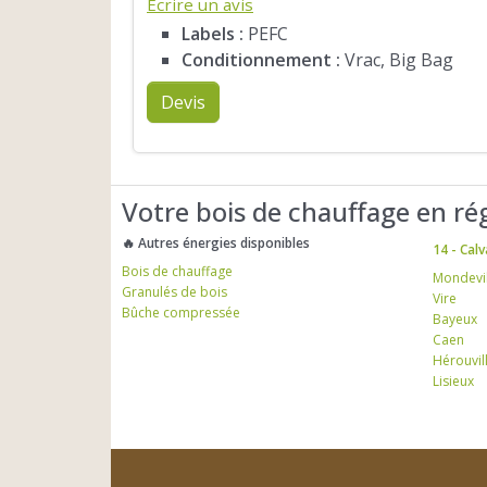
Écrire un avis
Labels :
PEFC
Conditionnement :
Vrac, Big Bag
Devis
Votre bois de chauffage en ré
🔥 Autres énergies disponibles
14 - Cal
Bois de chauffage
Mondevil
Granulés de bois
Vire
Bûche compressée
Bayeux
Caen
Hérouvill
Lisieux