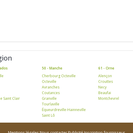
gion
vados
50 - Manche
61 - Orne
le
Cherbourg Octeville
Alençon
Octeville
Crouttes
Avranches
Necy
Coutances
Beaufai
e Saint Clair
Granville
Montchevrel
Tourlaville
Équeurdreville-Hainneville
Saint Lô
Mentions légales
Nous contacter
Publicité
Inscription fournisseur