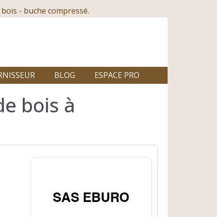
 bois - buche compressé.
RNISSEUR
BLOG
ESPACE PRO
de bois à