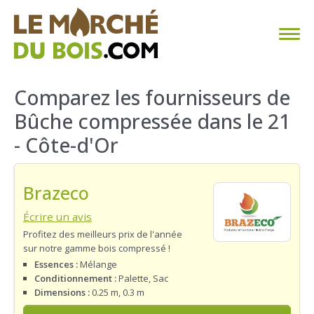
CHAUFFAGE AU BOIS
Comparez les fournisseurs de
Bûche compressée dans le 21
FAQ
- Côte-d'Or
CALCULER SA CONSOMMATION
Brazeco
TROUVER SON FOURNISSEUR
Écrire un avis
BLOG
Profitez des meilleurs prix de l'année
sur notre gamme bois compressé !
ESPACE PRO
Essences :
Mélange
Conditionnement :
Palette, Sac
Dimensions :
0.25 m, 0.3 m