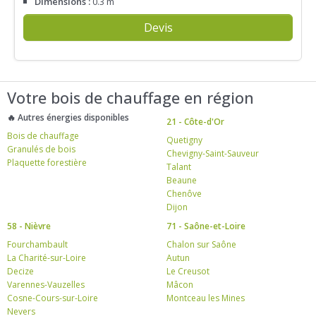
Dimensions :
0.3 m
Devis
Votre bois de chauffage en région
🔥 Autres énergies disponibles
21 - Côte-d'Or
Bois de chauffage
Quetigny
Granulés de bois
Chevigny-Saint-Sauveur
Plaquette forestière
Talant
Beaune
Chenôve
Dijon
58 - Nièvre
71 - Saône-et-Loire
Fourchambault
Chalon sur Saône
La Charité-sur-Loire
Autun
Decize
Le Creusot
Varennes-Vauzelles
Mâcon
Cosne-Cours-sur-Loire
Montceau les Mines
Nevers