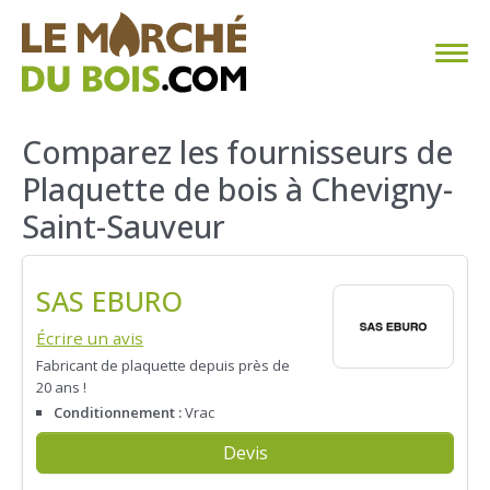
CHAUFFAGE AU BOIS
Comparez les fournisseurs de
Plaquette de bois à Chevigny-
FAQ
Saint-Sauveur
CALCULER SA CONSOMMATION
SAS EBURO
TROUVER SON FOURNISSEUR
Écrire un avis
BLOG
Fabricant de plaquette depuis près de
20 ans !
ESPACE PRO
Conditionnement :
Vrac
Devis