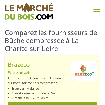
CHAUFFAGE AU BOIS
Comparez les fournisseurs de
Bûche compressée à La
FAQ
Charité-sur-Loire
CALCULER SA CONSOMMATION
Brazeco
TROUVER SON FOURNISSEUR
Écrire un avis
BLOG
Profitez des meilleurs prix de l'année
sur notre gamme bois compressé !
ESPACE PRO
Essences :
Mélange
Conditionnement :
Palette, Sac
Dimensions :
0.25 m, 0.3 m