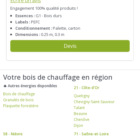
Écrire un avis
Engagement 100% qualité produits !
Essences :
G1 - Bois durs
Labels :
PEFC
Conditionnement :
Palette, carton
Dimensions :
0.25 m, 0.3 m
Devis
Votre bois de chauffage en région
🔥 Autres énergies disponibles
21 - Côte-d'Or
Bois de chauffage
Quetigny
Granulés de bois
Chevigny-Saint-Sauveur
Plaquette forestière
Talant
Beaune
Chenôve
Dijon
58 - Nièvre
71 - Saône-et-Loire