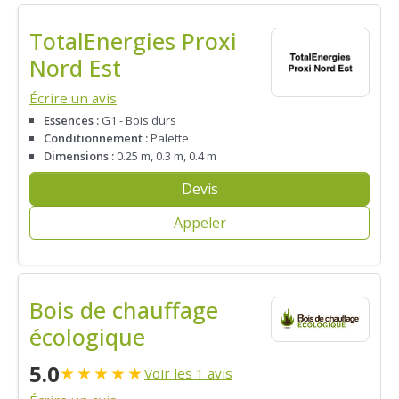
TotalEnergies Proxi
Nord Est
Écrire un avis
Essences :
G1 - Bois durs
Conditionnement :
Palette
Dimensions :
0.25 m, 0.3 m, 0.4 m
Devis
Appeler
Bois de chauffage
écologique
5.0
★
★
★
★
★
Voir les 1 avis