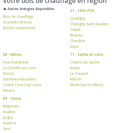
Votre bois de chauffage en région
🔥 Autres énergies disponibles
21 - Côte-d'Or
Bois de chauffage
Quetigny
Granulés de bois
Chevigny-Saint-Sauveur
Bûche compressée
Talant
Beaune
Chenôve
Dijon
58 - Nièvre
71 - Saône-et-Loire
Fourchambault
Chalon sur Saône
La Charité-sur-Loire
Autun
Decize
Le Creusot
Varennes-Vauzelles
Mâcon
Cosne-Cours-sur-Loire
Montceau les Mines
Nevers
89 - Yonne
Migennes
Avallon
Joigny
Auxerre
Sens