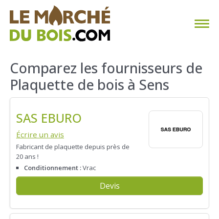
CHAUFFAGE AU BOIS
Comparez les fournisseurs de
Plaquette de bois à Sens
FAQ
CALCULER SA CONSOMMATION
SAS EBURO
TROUVER SON FOURNISSEUR
Écrire un avis
Fabricant de plaquette depuis près de
20 ans !
BLOG
Conditionnement :
Vrac
ESPACE PRO
Devis