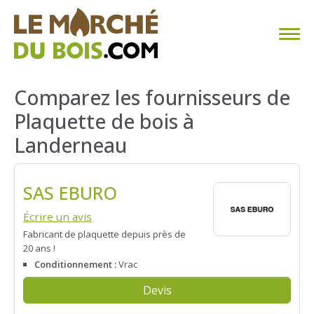
CHAUFFAGE AU BOIS
Comparez les fournisseurs de
Plaquette de bois à
FAQ
Landerneau
CALCULER SA CONSOMMATION
SAS EBURO
TROUVER SON FOURNISSEUR
Écrire un avis
BLOG
Fabricant de plaquette depuis près de
20 ans !
ESPACE PRO
Conditionnement :
Vrac
Devis