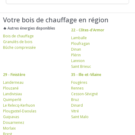
Votre bois de chauffage en région
🔥 Autres énergies disponibles
22 - Côtes-d'Armor
Bois de chauffage
Lamballe
Granulés de bois
Ploufragan
Bûche compressée
Dinan
Plérin
Lannion
Saint Brieuc
29 - Finistère
35 - Ille-et-Vilaine
Landerneau
Fougères
Plouzané
Rennes
Landivisiau
Cesson-Sévigné
Quimperlé
Bruz
Le Relecq-Kerhuon
Dinard
Plougastel-Daoulas
Vitré
Guipavas
Saint Malo
Douarnenez
Morlaix
Brest