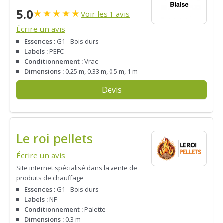
5.0
★
★
★
★
★
Voir les 1 avis
Écrire un avis
Essences :
G1 - Bois durs
Labels :
PEFC
Conditionnement :
Vrac
Dimensions :
0.25 m, 0.33 m, 0.5 m, 1 m
Devis
Le roi pellets
Écrire un avis
Site internet spécialisé dans la vente de
produits de chauffage
Essences :
G1 - Bois durs
Labels :
NF
Conditionnement :
Palette
Dimensions :
0.3 m