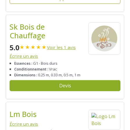
Sk Bois de
Chauffage
5.0
★
★
★
★
★
Voir les 1 avis
Écrire un avis
Essences :
G1 - Bois durs
Conditionnement :
Vrac
Dimensions :
0.25 m, 0.33 m, 0.5 m, 1 m
Devis
Lm Bois
Écrire un avis