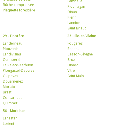
Lamballe
Bûche compressée
Ploufragan
Plaquette forestière
Dinan
Plérin
Lannion
Saint Brieuc
29 - Finistère
35 - Ille-et-Vilaine
Landerneau
Fougères
Plouzané
Rennes
Landivisiau
Cesson-Sévigné
Quimperlé
Bruz
Le Relecq-Kerhuon
Dinard
Plougastel-Daoulas
Vitré
Guipavas
Saint Malo
Douarnenez
Morlaix
Brest
Concarneau
Quimper
56 - Morbihan
Lanester
Lorient