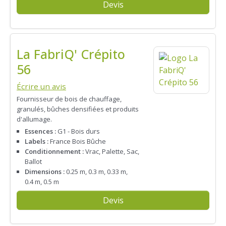
Devis
La FabriQ' Crépito
56
Écrire un avis
Fournisseur de bois de chauffage,
granulés, bûches densifiées et produits
d'allumage.
Essences :
G1 - Bois durs
Labels :
France Bois Bûche
Conditionnement :
Vrac, Palette, Sac,
Ballot
Dimensions :
0.25 m, 0.3 m, 0.33 m,
0.4 m, 0.5 m
Devis