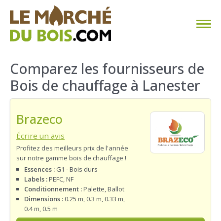
CHAUFFAGE AU BOIS
Comparez les fournisseurs de
Bois de chauffage à Lanester
FAQ
CALCULER SA CONSOMMATION
Brazeco
TROUVER SON FOURNISSEUR
Écrire un avis
Profitez des meilleurs prix de l'année
sur notre gamme bois de chauffage !
BLOG
Essences :
G1 - Bois durs
Labels :
PEFC, NF
ESPACE PRO
Conditionnement :
Palette, Ballot
Dimensions :
0.25 m, 0.3 m, 0.33 m,
0.4 m, 0.5 m