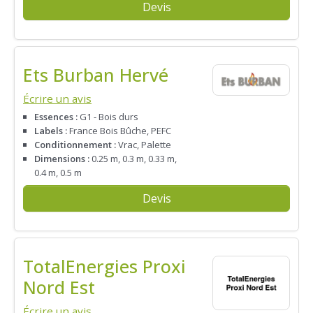
Devis
Ets Burban Hervé
Écrire un avis
Essences :
G1 - Bois durs
Labels :
France Bois Bûche, PEFC
Conditionnement :
Vrac, Palette
Dimensions :
0.25 m, 0.3 m, 0.33 m,
0.4 m, 0.5 m
Devis
TotalEnergies Proxi
Nord Est
Écrire un avis