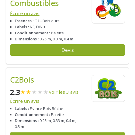
Combustibles
Écrire un avis
Essences :
G1 - Bois durs
Labels :
NF, DIN +
Conditionnement :
Palette
Dimensions :
0.25 m, 0.3 m, 0.4 m
Devis
C2Bois
2.3
★
★
★
★
★
Voir les 3 avis
Écrire un avis
Labels :
France Bois Bûche
Conditionnement :
Palette
Dimensions :
0.25 m, 0.33 m, 0.4 m,
0.5 m