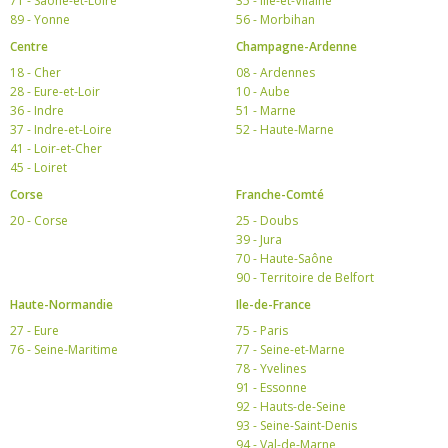
71 - Saône-et-Loire
35 - Ille-et-Vilaine
89 - Yonne
56 - Morbihan
Centre
Champagne-Ardenne
18 - Cher
08 - Ardennes
28 - Eure-et-Loir
10 - Aube
36 - Indre
51 - Marne
37 - Indre-et-Loire
52 - Haute-Marne
41 - Loir-et-Cher
45 - Loiret
Corse
Franche-Comté
20 - Corse
25 - Doubs
39 - Jura
70 - Haute-Saône
90 - Territoire de Belfort
Haute-Normandie
Ile-de-France
27 - Eure
75 - Paris
76 - Seine-Maritime
77 - Seine-et-Marne
78 - Yvelines
91 - Essonne
92 - Hauts-de-Seine
93 - Seine-Saint-Denis
94 - Val-de-Marne