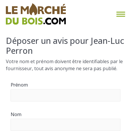
CHAUFFAGE AU BOIS
Déposer un avis pour Jean-Luc
Perron
FAQ
Votre nom et prénom doivent être identifiables par le
CALCULER SA CONSOMMATION
fournisseur, tout avis anonyme ne sera pas publié.
TROUVER SON FOURNISSEUR
Prénom
BLOG
ESPACE PRO
Nom