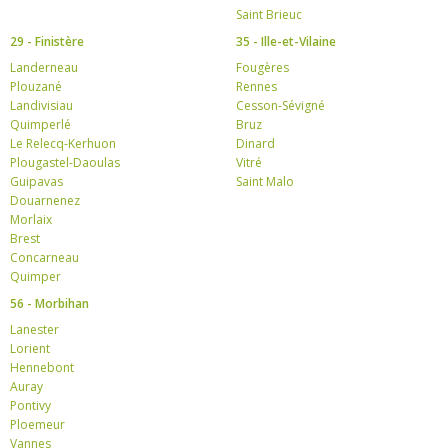
Saint Brieuc
29 - Finistère
35 - Ille-et-Vilaine
Landerneau
Fougères
Plouzané
Rennes
Landivisiau
Cesson-Sévigné
Quimperlé
Bruz
Le Relecq-Kerhuon
Dinard
Plougastel-Daoulas
Vitré
Guipavas
Saint Malo
Douarnenez
Morlaix
Brest
Concarneau
Quimper
56 - Morbihan
Lanester
Lorient
Hennebont
Auray
Pontivy
Ploemeur
Vannes