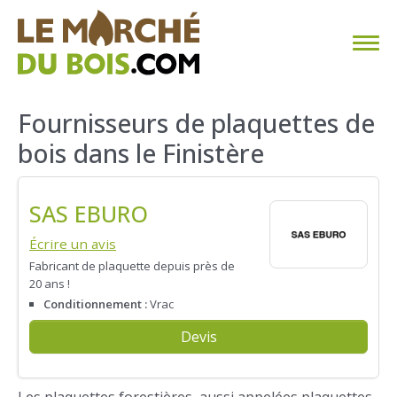
CHAUFFAGE AU BOIS
Fournisseurs de plaquettes de
bois dans le Finistère
FAQ
CALCULER SA CONSOMMATION
SAS EBURO
TROUVER SON FOURNISSEUR
Écrire un avis
Fabricant de plaquette depuis près de
20 ans !
BLOG
Conditionnement :
Vrac
ESPACE PRO
Devis