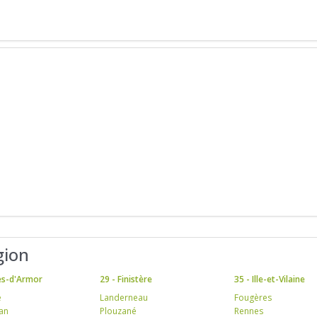
gion
es-d'Armor
29 - Finistère
35 - Ille-et-Vilaine
e
Landerneau
Fougères
an
Plouzané
Rennes