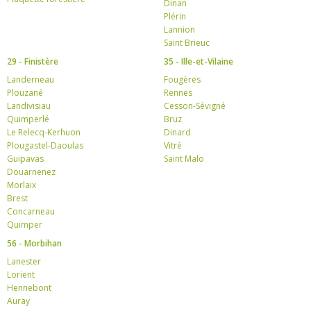
Dinan
Plérin
Lannion
Saint Brieuc
29 - Finistère
35 - Ille-et-Vilaine
Landerneau
Fougères
Plouzané
Rennes
Landivisiau
Cesson-Sévigné
Quimperlé
Bruz
Le Relecq-Kerhuon
Dinard
Plougastel-Daoulas
Vitré
Guipavas
Saint Malo
Douarnenez
Morlaix
Brest
Concarneau
Quimper
56 - Morbihan
Lanester
Lorient
Hennebont
Auray