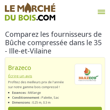
CHAUFFAGE AU BOIS
Comparez les fournisseurs de
Bûche compressée dans le 35
FAQ
- Ille-et-Vilaine
CALCULER SA CONSOMMATION
Brazeco
TROUVER SON FOURNISSEUR
Écrire un avis
BLOG
Profitez des meilleurs prix de l'année
sur notre gamme bois compressé !
ESPACE PRO
Essences :
Mélange
Conditionnement :
Palette, Sac
Dimensions :
0.25 m, 0.3 m