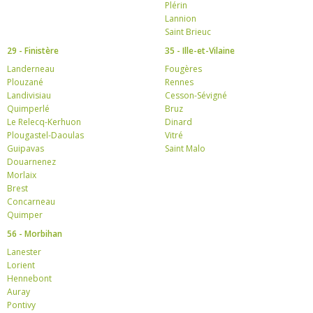
Plérin
Lannion
Saint Brieuc
29 - Finistère
35 - Ille-et-Vilaine
Landerneau
Fougères
Plouzané
Rennes
Landivisiau
Cesson-Sévigné
Quimperlé
Bruz
Le Relecq-Kerhuon
Dinard
Plougastel-Daoulas
Vitré
Guipavas
Saint Malo
Douarnenez
Morlaix
Brest
Concarneau
Quimper
56 - Morbihan
Lanester
Lorient
Hennebont
Auray
Pontivy