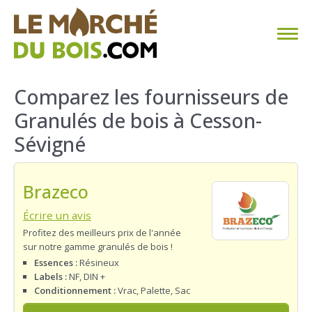
CHAUFFAGE AU BOIS
Comparez les fournisseurs de
Granulés de bois à Cesson-
FAQ
Sévigné
CALCULER SA CONSOMMATION
Brazeco
TROUVER SON FOURNISSEUR
Écrire un avis
BLOG
Profitez des meilleurs prix de l'année
sur notre gamme granulés de bois !
ESPACE PRO
Essences :
Résineux
Labels :
NF, DIN +
Conditionnement :
Vrac, Palette, Sac