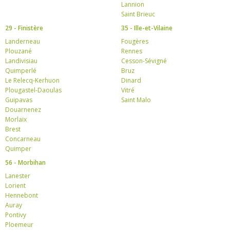
Lannion
Saint Brieuc
29 - Finistère
35 - Ille-et-Vilaine
Landerneau
Fougères
Plouzané
Rennes
Landivisiau
Cesson-Sévigné
Quimperlé
Bruz
Le Relecq-Kerhuon
Dinard
Plougastel-Daoulas
Vitré
Guipavas
Saint Malo
Douarnenez
Morlaix
Brest
Concarneau
Quimper
56 - Morbihan
Lanester
Lorient
Hennebont
Auray
Pontivy
Ploemeur