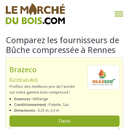
CHAUFFAGE AU BOIS
Comparez les fournisseurs de
Bûche compressée à Rennes
FAQ
CALCULER SA CONSOMMATION
Brazeco
TROUVER SON FOURNISSEUR
Écrire un avis
Profitez des meilleurs prix de l'année
sur notre gamme bois compressé !
BLOG
Essences :
Mélange
Conditionnement :
Palette, Sac
ESPACE PRO
Dimensions :
0.25 m, 0.3 m
Devis