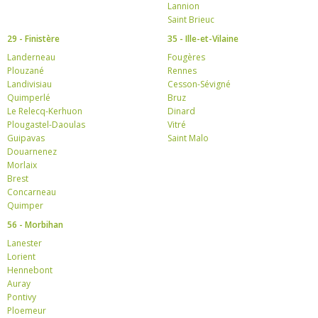
Lannion
Saint Brieuc
29 - Finistère
35 - Ille-et-Vilaine
Landerneau
Fougères
Plouzané
Rennes
Landivisiau
Cesson-Sévigné
Quimperlé
Bruz
Le Relecq-Kerhuon
Dinard
Plougastel-Daoulas
Vitré
Guipavas
Saint Malo
Douarnenez
Morlaix
Brest
Concarneau
Quimper
56 - Morbihan
Lanester
Lorient
Hennebont
Auray
Pontivy
Ploemeur