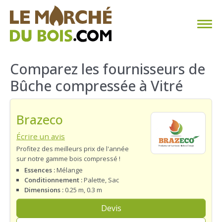
CHAUFFAGE AU BOIS
Comparez les fournisseurs de
Bûche compressée à Vitré
FAQ
CALCULER SA CONSOMMATION
Brazeco
TROUVER SON FOURNISSEUR
Écrire un avis
Profitez des meilleurs prix de l'année
sur notre gamme bois compressé !
BLOG
Essences :
Mélange
Conditionnement :
Palette, Sac
ESPACE PRO
Dimensions :
0.25 m, 0.3 m
Devis