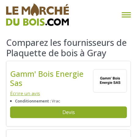
CHAUFFAGE AU BOIS
Comparez les fournisseurs de
Plaquette de bois à Gray
FAQ
CALCULER SA CONSOMMATION
Gamm' Bois Energie
Sas
TROUVER SON FOURNISSEUR
Écrire un avis
BLOG
Conditionnement :
Vrac
Devis
ESPACE PRO