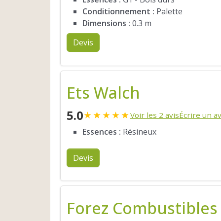
Conditionnement :
Palette
Dimensions :
0.3 m
Devis
Ets Walch
5.0
★
★
★
★
★
Voir les 2 avis
Écrire un av
Essences :
Résineux
Devis
Forez Combustibles