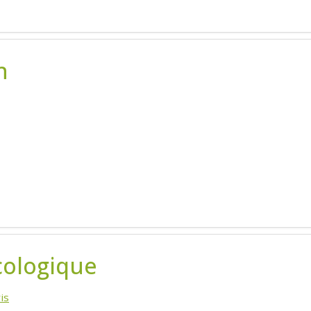
n
cologique
is