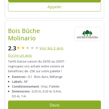
Appeler
Bois Bûche
Molinario
2.3
★
★
★
★
★
Voir les 3 avis
Écrire un avis
Tarifs basse saison du 20/03 au 20/07 :
regroupez vos achats entre voisins et
bénéficiez de -25€ sur votre palette !
Essences :
G1 - Bois durs, Mélange
Labels :
NF
Conditionnement :
Vrac, Palette
Dimensions :
0.25 m, 0.33 m, 0.4 m,
0.5 m, 1 m
Devis