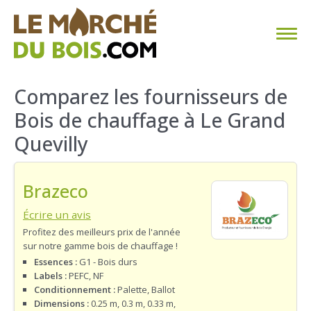
CHAUFFAGE AU BOIS
Comparez les fournisseurs de
Bois de chauffage à Le Grand
FAQ
Quevilly
CALCULER SA CONSOMMATION
Brazeco
TROUVER SON FOURNISSEUR
Écrire un avis
BLOG
Profitez des meilleurs prix de l'année
sur notre gamme bois de chauffage !
ESPACE PRO
Essences :
G1 - Bois durs
Labels :
PEFC, NF
Conditionnement :
Palette, Ballot
Dimensions :
0.25 m, 0.3 m, 0.33 m,