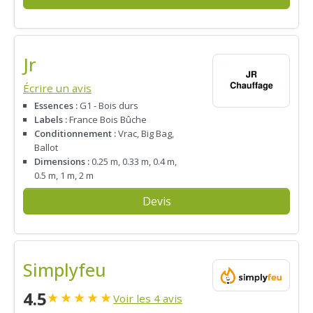
Jr
Écrire un avis
Essences :
G1 - Bois durs
Labels :
France Bois Bûche
Conditionnement :
Vrac, Big Bag,
Ballot
Dimensions :
0.25 m, 0.33 m, 0.4 m,
0.5 m, 1 m, 2 m
Devis
Simplyfeu
4.5
★
★
★
★
★
Voir les 4 avis