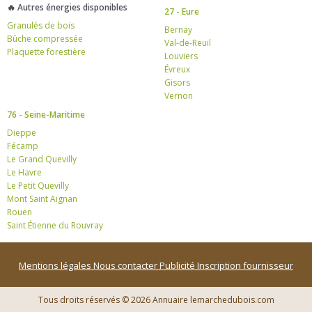
🔥 Autres énergies disponibles
27 - Eure
Granulés de bois
Bernay
Bûche compressée
Val-de-Reuil
Plaquette forestière
Louviers
Évreux
Gisors
Vernon
76 - Seine-Maritime
Dieppe
Fécamp
Le Grand Quevilly
Le Havre
Le Petit Quevilly
Mont Saint Aignan
Rouen
Saint Étienne du Rouvray
Mentions légales
Nous contacter
Publicité
Inscription fournisseur
Tous droits réservés © 2026 Annuaire lemarchedubois.com