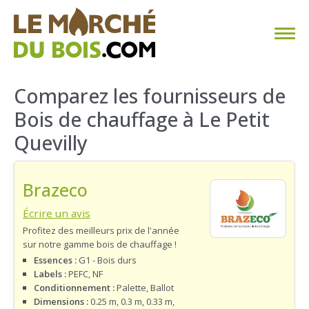
CHAUFFAGE AU BOIS
Comparez les fournisseurs de
Bois de chauffage à Le Petit
FAQ
Quevilly
CALCULER SA CONSOMMATION
Brazeco
TROUVER SON FOURNISSEUR
Écrire un avis
BLOG
Profitez des meilleurs prix de l'année
sur notre gamme bois de chauffage !
ESPACE PRO
Essences :
G1 - Bois durs
Labels :
PEFC, NF
Conditionnement :
Palette, Ballot
Dimensions :
0.25 m, 0.3 m, 0.33 m,