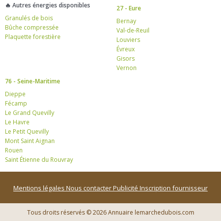
🔥 Autres énergies disponibles
27 - Eure
Granulés de bois
Bernay
Bûche compressée
Val-de-Reuil
Plaquette forestière
Louviers
Évreux
Gisors
Vernon
76 - Seine-Maritime
Dieppe
Fécamp
Le Grand Quevilly
Le Havre
Le Petit Quevilly
Mont Saint Aignan
Rouen
Saint Étienne du Rouvray
Mentions légales
Nous contacter
Publicité
Inscription fournisseur
Tous droits réservés © 2026 Annuaire lemarchedubois.com