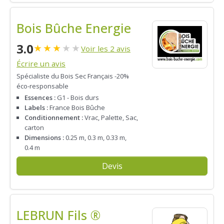
Bois Bûche Energie
3.0
★
★
★
★
★
Voir les 2 avis
Écrire un avis
Spécialiste du Bois Sec Français -20%
éco-responsable
Essences :
G1 - Bois durs
Labels :
France Bois Bûche
Conditionnement :
Vrac, Palette, Sac,
carton
Dimensions :
0.25 m, 0.3 m, 0.33 m,
0.4 m
Devis
LEBRUN Fils ®