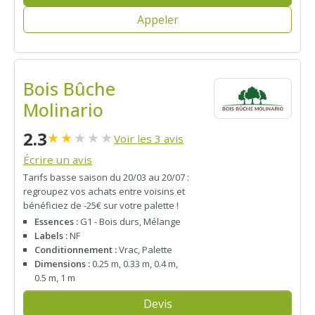
Appeler
Bois Bûche
Molinario
2.3
★
★
★
★
★
Voir les 3 avis
Écrire un avis
Tarifs basse saison du 20/03 au 20/07 :
regroupez vos achats entre voisins et
bénéficiez de -25€ sur votre palette !
Essences :
G1 - Bois durs, Mélange
Labels :
NF
Conditionnement :
Vrac, Palette
Dimensions :
0.25 m, 0.33 m, 0.4 m,
0.5 m, 1 m
Devis