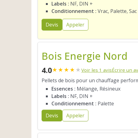
Labels :
NF, DIN +
Conditionnement :
Vrac, Palette, Sac
Devis
Appeler
Bois Energie Nord
4.0
★
★
★
★
★
Voir les 1 avis
Écrire un av
Pellets de bois pour un chauffage perfor
Essences :
Mélange, Résineux
Labels :
NF, DIN +
Conditionnement :
Palette
Devis
Appeler