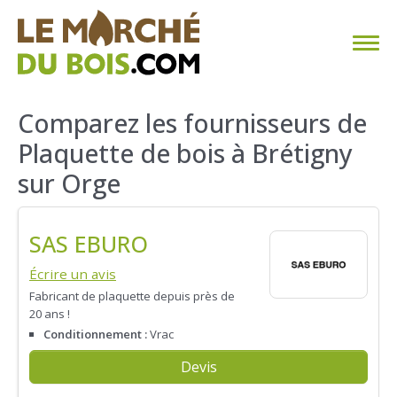
CHAUFFAGE AU BOIS
Comparez les fournisseurs de
Plaquette de bois à Brétigny
FAQ
sur Orge
CALCULER SA CONSOMMATION
SAS EBURO
TROUVER SON FOURNISSEUR
Écrire un avis
BLOG
Fabricant de plaquette depuis près de
20 ans !
ESPACE PRO
Conditionnement :
Vrac
Devis