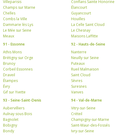
Villeparisis
Conflans Sainte Honorine
Champs sur Marne
Élancourt
Chelles
Guyancourt
Combs la Ville
Houilles
Dammarie lès Lys
La Celle Saint Cloud
Le Mée sur Seine
Le Chesnay
Meaux
Maisons Laffitte
91 - Essonne
92 - Hauts-de-Seine
Athis Mons
Nanterre
Brétigny sur Orge
Neuilly sur Seine
Brunoy
Puteaux
Corbeil Essonnes
Rueil Malmaison
Draveil
Saint Cloud
Étampes
Sèvres
Évry
Suresnes
Gif sur Yvette
Vanves
93 - Seine-Saint-Denis
94 - Val-de-Marne
Aubervilliers
Vitry-sur-Seine
Aulnay sous Bois
Créteil
Bagnolet
Champigny-sur-Marne
Bobigny
Saint-Maur-des-Fossés
Bondy
Ivry-sur-Seine