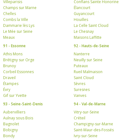
Villeparisis
Conflans Sainte Honorine
Champs sur Marne
Élancourt
Chelles
Guyancourt
Combs la Ville
Houilles
Dammarie lès Lys
La Celle Saint Cloud
Le Mée sur Seine
Le Chesnay
Meaux
Maisons Laffitte
91 - Essonne
92 - Hauts-de-Seine
Athis Mons
Nanterre
Brétigny sur Orge
Neuilly sur Seine
Brunoy
Puteaux
Corbeil Essonnes
Rueil Malmaison
Draveil
Saint Cloud
Étampes
Sèvres
Évry
Suresnes
Gif sur Yvette
Vanves
93 - Seine-Saint-Denis
94 - Val-de-Marne
Aubervilliers
Vitry-sur-Seine
Aulnay sous Bois
Créteil
Bagnolet
Champigny-sur-Marne
Bobigny
Saint-Maur-des-Fossés
Bondy
Ivry-sur-Seine