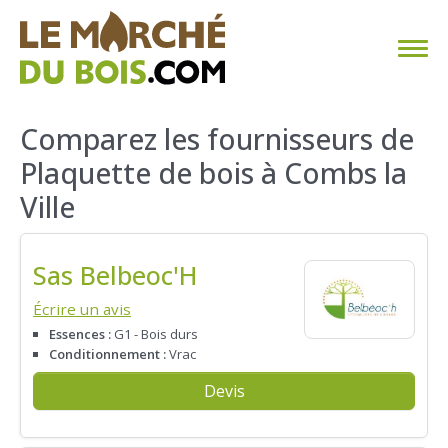
CHAUFFAGE AU BOIS
Comparez les fournisseurs de
Plaquette de bois à Combs la
FAQ
Ville
CALCULER SA CONSOMMATION
Sas Belbeoc'H
TROUVER SON FOURNISSEUR
Écrire un avis
BLOG
Essences :
G1 - Bois durs
Conditionnement :
Vrac
ESPACE PRO
Devis