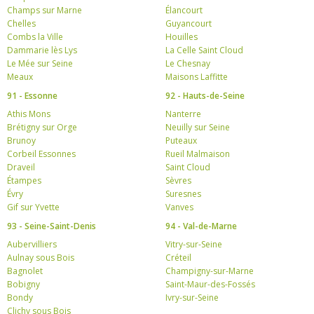
Champs sur Marne
Élancourt
Chelles
Guyancourt
Combs la Ville
Houilles
Dammarie lès Lys
La Celle Saint Cloud
Le Mée sur Seine
Le Chesnay
Meaux
Maisons Laffitte
91 - Essonne
92 - Hauts-de-Seine
Athis Mons
Nanterre
Brétigny sur Orge
Neuilly sur Seine
Brunoy
Puteaux
Corbeil Essonnes
Rueil Malmaison
Draveil
Saint Cloud
Étampes
Sèvres
Évry
Suresnes
Gif sur Yvette
Vanves
93 - Seine-Saint-Denis
94 - Val-de-Marne
Aubervilliers
Vitry-sur-Seine
Aulnay sous Bois
Créteil
Bagnolet
Champigny-sur-Marne
Bobigny
Saint-Maur-des-Fossés
Bondy
Ivry-sur-Seine
Clichy sous Bois