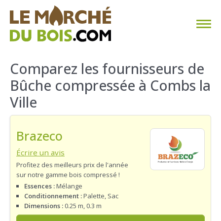
CHAUFFAGE AU BOIS
Comparez les fournisseurs de
Bûche compressée à Combs la
FAQ
Ville
CALCULER SA CONSOMMATION
Brazeco
TROUVER SON FOURNISSEUR
Écrire un avis
BLOG
Profitez des meilleurs prix de l'année
sur notre gamme bois compressé !
ESPACE PRO
Essences :
Mélange
Conditionnement :
Palette, Sac
Dimensions :
0.25 m, 0.3 m