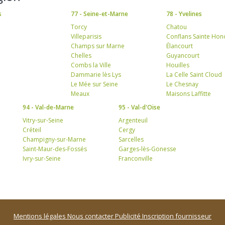
s
77 - Seine-et-Marne
78 - Yvelines
Torcy
Chatou
Villeparisis
Conflans Sainte Hon
Champs sur Marne
Élancourt
Chelles
Guyancourt
Combs la Ville
Houilles
Dammarie lès Lys
La Celle Saint Cloud
Le Mée sur Seine
Le Chesnay
Meaux
Maisons Laffitte
94 - Val-de-Marne
95 - Val-d'Oise
Vitry-sur-Seine
Argenteuil
Créteil
Cergy
Champigny-sur-Marne
Sarcelles
Saint-Maur-des-Fossés
Garges-lès-Gonesse
Ivry-sur-Seine
Franconville
Mentions légales
Nous contacter
Publicité
Inscription fournisseur