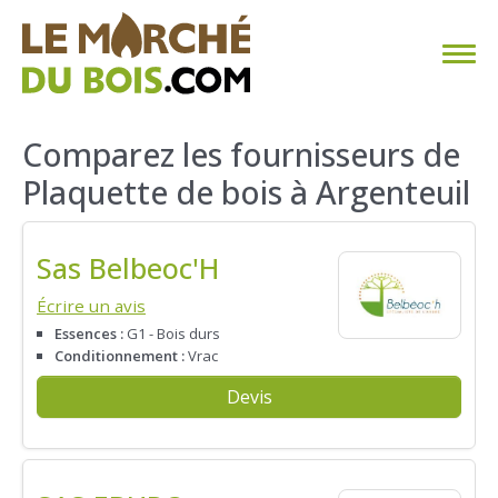
CHAUFFAGE AU BOIS
Comparez les fournisseurs de
Plaquette de bois à Argenteuil
FAQ
CALCULER SA CONSOMMATION
Sas Belbeoc'H
TROUVER SON FOURNISSEUR
Écrire un avis
Essences :
G1 - Bois durs
Conditionnement :
Vrac
BLOG
Devis
ESPACE PRO