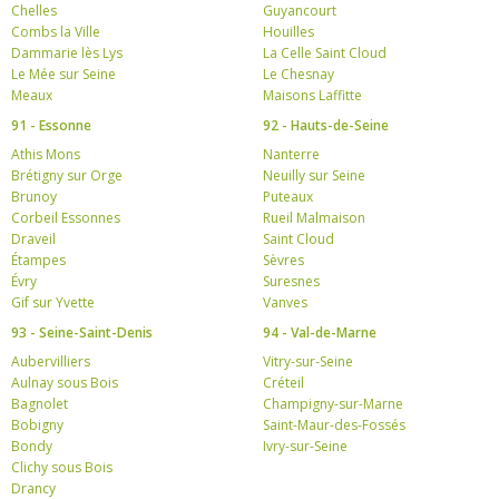
Chelles
Guyancourt
Combs la Ville
Houilles
Dammarie lès Lys
La Celle Saint Cloud
Le Mée sur Seine
Le Chesnay
Meaux
Maisons Laffitte
91 - Essonne
92 - Hauts-de-Seine
Athis Mons
Nanterre
Brétigny sur Orge
Neuilly sur Seine
Brunoy
Puteaux
Corbeil Essonnes
Rueil Malmaison
Draveil
Saint Cloud
Étampes
Sèvres
Évry
Suresnes
Gif sur Yvette
Vanves
93 - Seine-Saint-Denis
94 - Val-de-Marne
Aubervilliers
Vitry-sur-Seine
Aulnay sous Bois
Créteil
Bagnolet
Champigny-sur-Marne
Bobigny
Saint-Maur-des-Fossés
Bondy
Ivry-sur-Seine
Clichy sous Bois
Drancy