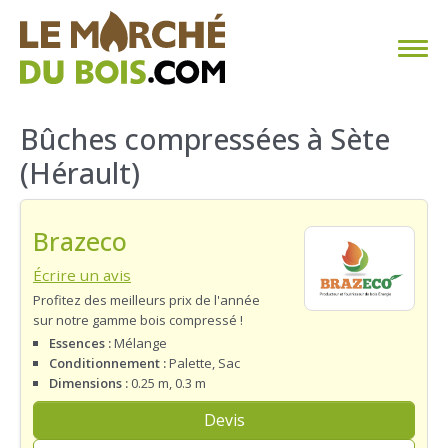
CHAUFFAGE AU BOIS
Bûches compressées à Sète
(Hérault)
FAQ
CALCULER SA CONSOMMATION
Brazeco
TROUVER SON FOURNISSEUR
Écrire un avis
Profitez des meilleurs prix de l'année
sur notre gamme bois compressé !
BLOG
Essences :
Mélange
Conditionnement :
Palette, Sac
ESPACE PRO
Dimensions :
0.25 m, 0.3 m
Devis