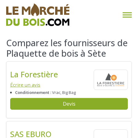
CHAUFFAGE AU BOIS
Comparez les fournisseurs de
Plaquette de bois à Sète
FAQ
CALCULER SA CONSOMMATION
La Forestière
TROUVER SON FOURNISSEUR
Écrire un avis
Conditionnement :
Vrac, Big Bag
BLOG
Devis
ESPACE PRO
SAS EBURO