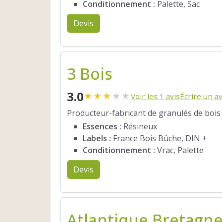
Conditionnement :
Palette, Sac
Devis
3 Bois
3.0
★
★
★
★
★
Voir les 1 avis
Écrire un av
Producteur-fabricant de granulés de bois
Essences :
Résineux
Labels :
France Bois Bûche, DIN +
Conditionnement :
Vrac, Palette
Devis
Atlantique Bretagn