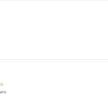
is
 ans