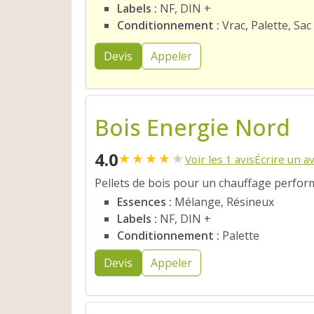
Labels :
NF, DIN +
Conditionnement :
Vrac, Palette, Sac
Devis
Appeler
Bois Energie Nord
4.0
★
★
★
★
★
Voir les 1 avis
Écrire un av
Pellets de bois pour un chauffage perfor
Essences :
Mélange, Résineux
Labels :
NF, DIN +
Conditionnement :
Palette
Devis
Appeler