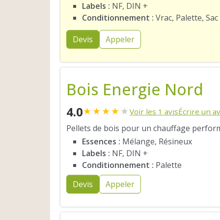
Labels :
NF, DIN +
Conditionnement :
Vrac, Palette, Sac
Devis
Appeler
Bois Energie Nord
4.0
★
★
★
★
★
Voir les 1 avis
Écrire un av
Pellets de bois pour un chauffage perfor
Essences :
Mélange, Résineux
Labels :
NF, DIN +
Conditionnement :
Palette
Devis
Appeler