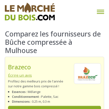
CHAUFFAGE AU BOIS
Comparez les fournisseurs de
Bûche compressée à
FAQ
Mulhouse
CALCULER SA CONSOMMATION
Brazeco
TROUVER SON FOURNISSEUR
Écrire un avis
BLOG
Profitez des meilleurs prix de l'année
sur notre gamme bois compressé !
ESPACE PRO
Essences :
Mélange
Conditionnement :
Palette, Sac
Dimensions :
0.25 m, 0.3 m