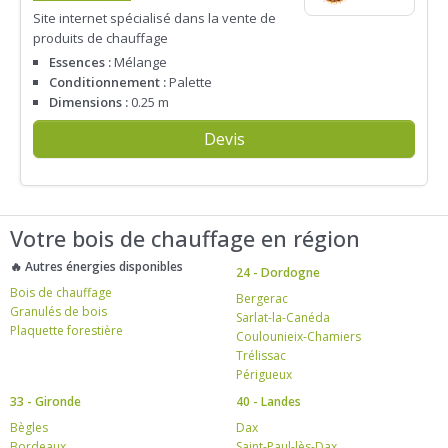
Site internet spécialisé dans la vente de
produits de chauffage
Essences :
Mélange
Conditionnement :
Palette
Dimensions :
0.25 m
Devis
Votre bois de chauffage en région
🔥 Autres énergies disponibles
24 - Dordogne
Bois de chauffage
Bergerac
Granulés de bois
Sarlat-la-Canéda
Plaquette forestière
Coulounieix-Chamiers
Trélissac
Périgueux
33 - Gironde
40 - Landes
Bègles
Dax
Bordeaux
Saint-Paul-lès-Dax