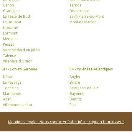
Cenon
Tarnos
Gradignan
Biscarrosse
La Teste de Buch
Saint-Pierre-du-Mont
Le Bouscat
Mont de Marsan
Libourne
Lormont
Mérignac
Pessac
Saint Médard en Jalles
Talence
Villenave d’Ornon
47 - Lot-et-Garonne
64 - Pyrénées-Atlantiques
Nérac
Anglet
Le Passage
Billère
Tonneins
Saint-Jean-de-Luz
Marmande
Bayonne
Agen
Biarritz
Villeneuve sur Lot
Pau
Mentions légales
Nous contacter
Publicité
Inscription fournisseur