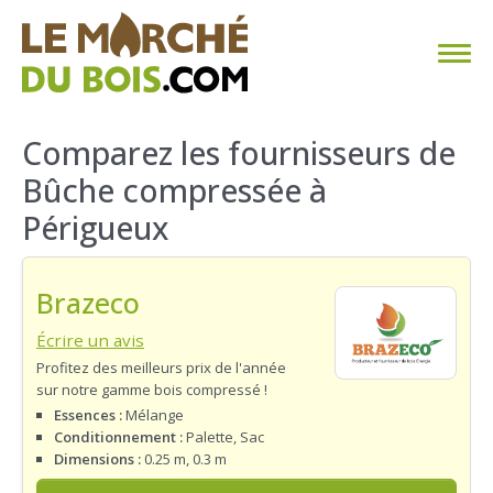
CHAUFFAGE AU BOIS
Comparez les fournisseurs de
Bûche compressée à
FAQ
Périgueux
CALCULER SA CONSOMMATION
Brazeco
TROUVER SON FOURNISSEUR
Écrire un avis
BLOG
Profitez des meilleurs prix de l'année
sur notre gamme bois compressé !
ESPACE PRO
Essences :
Mélange
Conditionnement :
Palette, Sac
Dimensions :
0.25 m, 0.3 m