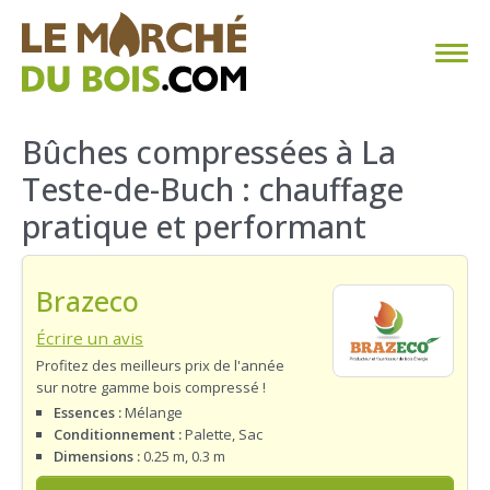
CHAUFFAGE AU BOIS
Bûches compressées à La
Teste-de-Buch : chauffage
FAQ
pratique et performant
CALCULER SA CONSOMMATION
Brazeco
TROUVER SON FOURNISSEUR
Écrire un avis
BLOG
Profitez des meilleurs prix de l'année
sur notre gamme bois compressé !
ESPACE PRO
Essences :
Mélange
Conditionnement :
Palette, Sac
Dimensions :
0.25 m, 0.3 m