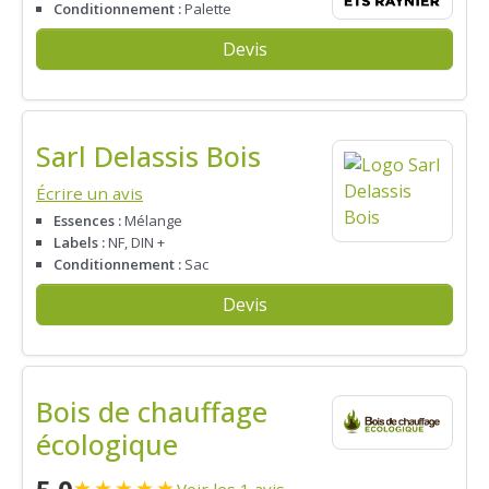
Conditionnement :
Palette
Devis
Sarl Delassis Bois
Écrire un avis
Essences :
Mélange
Labels :
NF, DIN +
Conditionnement :
Sac
Devis
Bois de chauffage
écologique
★
★
★
★
★
Voir les 1 avis