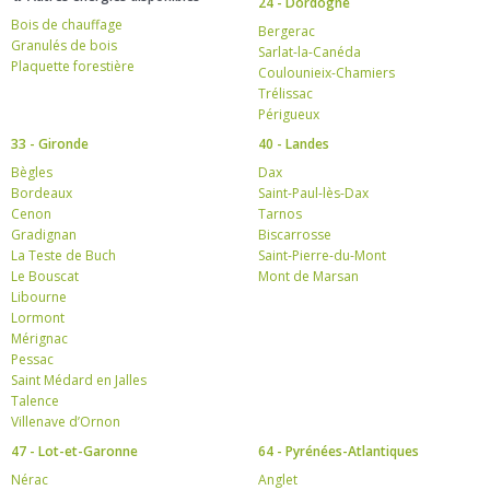
24 - Dordogne
Bois de chauffage
Bergerac
Granulés de bois
Sarlat-la-Canéda
Plaquette forestière
Coulounieix-Chamiers
Trélissac
Périgueux
33 - Gironde
40 - Landes
Bègles
Dax
Bordeaux
Saint-Paul-lès-Dax
Cenon
Tarnos
Gradignan
Biscarrosse
La Teste de Buch
Saint-Pierre-du-Mont
Le Bouscat
Mont de Marsan
Libourne
Lormont
Mérignac
Pessac
Saint Médard en Jalles
Talence
Villenave d’Ornon
47 - Lot-et-Garonne
64 - Pyrénées-Atlantiques
Nérac
Anglet