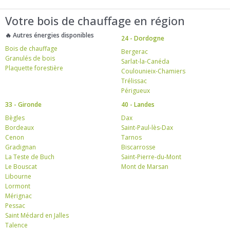
Votre bois de chauffage en région
🔥 Autres énergies disponibles
24 - Dordogne
Bois de chauffage
Bergerac
Granulés de bois
Sarlat-la-Canéda
Plaquette forestière
Coulounieix-Chamiers
Trélissac
Périgueux
33 - Gironde
40 - Landes
Bègles
Dax
Bordeaux
Saint-Paul-lès-Dax
Cenon
Tarnos
Gradignan
Biscarrosse
La Teste de Buch
Saint-Pierre-du-Mont
Le Bouscat
Mont de Marsan
Libourne
Lormont
Mérignac
Pessac
Saint Médard en Jalles
Talence