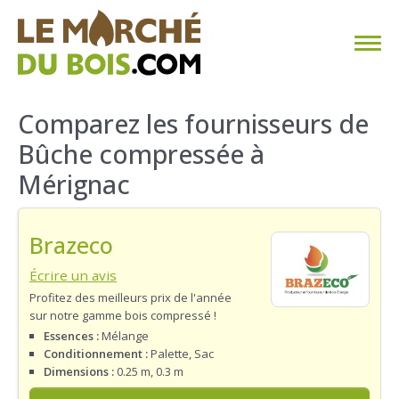
CHAUFFAGE AU BOIS
Comparez les fournisseurs de
Bûche compressée à
FAQ
Mérignac
CALCULER SA CONSOMMATION
Brazeco
TROUVER SON FOURNISSEUR
Écrire un avis
BLOG
Profitez des meilleurs prix de l'année
sur notre gamme bois compressé !
ESPACE PRO
Essences :
Mélange
Conditionnement :
Palette, Sac
Dimensions :
0.25 m, 0.3 m