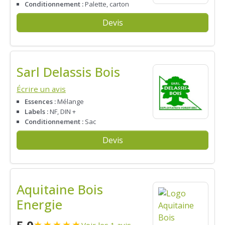
Conditionnement :
Palette, carton
Devis
Sarl Delassis Bois
Écrire un avis
Essences :
Mélange
Labels :
NF, DIN +
Conditionnement :
Sac
Devis
Aquitaine Bois
Energie
★
★
★
★
★
Voir les 1 avis