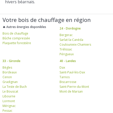
hivers béarnais.
Votre bois de chauffage en région
🔥 Autres énergies disponibles
24 - Dordogne
Bois de chauffage
Bergerac
Bûche compressée
Sarlat-la-Canéda
Plaquette forestière
Coulounieix-Chamiers
Trélissac
Périgueux
33 - Gironde
40 - Landes
Bègles
Dax
Bordeaux
Saint-Paul-lès-Dax
Cenon
Tarnos
Gradignan
Biscarrosse
La Teste de Buch
Saint-Pierre-du-Mont
Le Bouscat
Mont de Marsan
Libourne
Lormont
Mérignac
Pessac