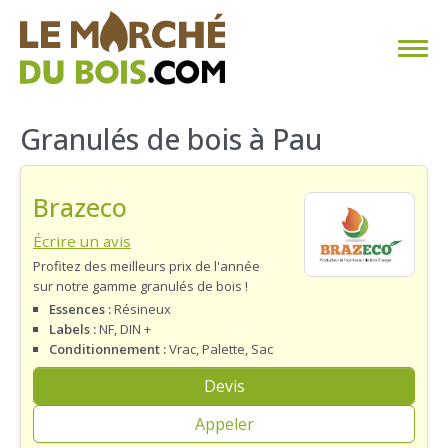
CHAUFFAGE AU BOIS
Granulés de bois à Pau
FAQ
Brazeco
CALCULER SA CONSOMMATION
Écrire un avis
Profitez des meilleurs prix de l'année
TROUVER SON FOURNISSEUR
sur notre gamme granulés de bois !
Essences :
Résineux
BLOG
Labels :
NF, DIN +
Conditionnement :
Vrac, Palette, Sac
ESPACE PRO
Devis
Appeler