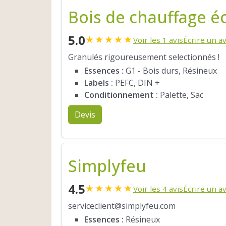
Bois de chauffage é
5.0
★
★
★
★
★
Voir les 1 avis
Écrire un av
Granulés rigoureusement selectionnés !
Essences :
G1 - Bois durs, Résineux
Labels :
PEFC, DIN +
Conditionnement :
Palette, Sac
Devis
Simplyfeu
4.5
★
★
★
★
★
Voir les 4 avis
Écrire un av
serviceclient@simplyfeu.com
Essences :
Résineux