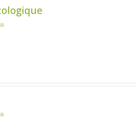
cologique
is
is