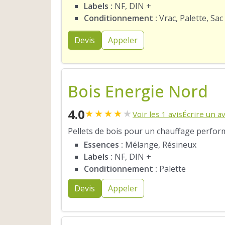
Labels :
NF, DIN +
Conditionnement :
Vrac, Palette, Sac
Devis
Appeler
Bois Energie Nord
4.0
★
★
★
★
★
Voir les 1 avis
Écrire un av
Pellets de bois pour un chauffage perfor
Essences :
Mélange, Résineux
Labels :
NF, DIN +
Conditionnement :
Palette
Devis
Appeler