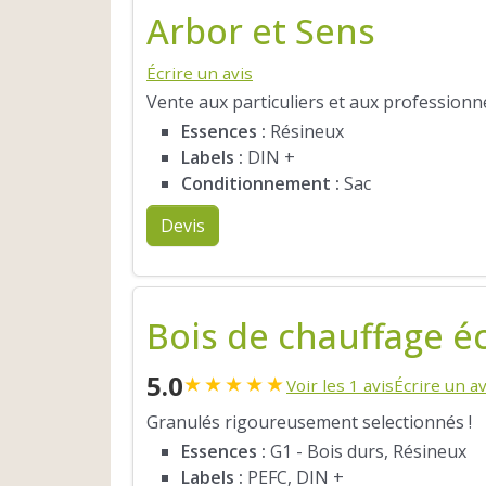
Arbor et Sens
Écrire un avis
Vente aux particuliers et aux professionn
Essences :
Résineux
Labels :
DIN +
Conditionnement :
Sac
Devis
Bois de chauffage é
5.0
★
★
★
★
★
Voir les 1 avis
Écrire un av
Granulés rigoureusement selectionnés !
Essences :
G1 - Bois durs, Résineux
Labels :
PEFC, DIN +