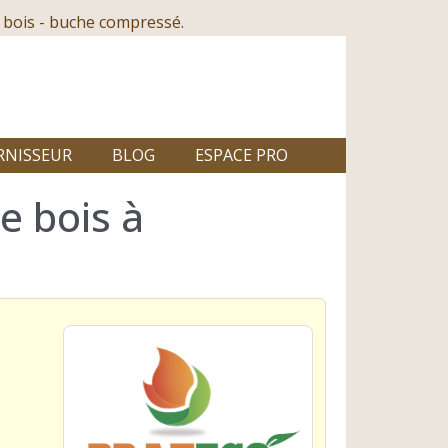
 bois - buche compressé.
RNISSEUR
BLOG
ESPACE PRO
e bois à