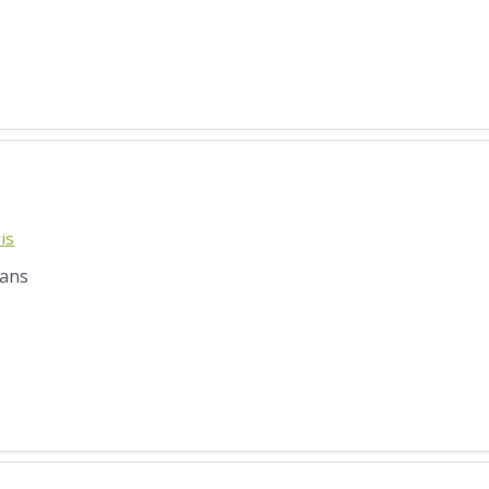
is
 ans