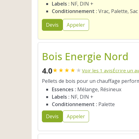
Labels :
NF, DIN +
Conditionnement :
Vrac, Palette, Sac
Devis
Appeler
Bois Energie Nord
4.0
★
★
★
★
★
Voir les 1 avis
Écrire un av
Pellets de bois pour un chauffage perfor
Essences :
Mélange, Résineux
Labels :
NF, DIN +
Conditionnement :
Palette
Devis
Appeler