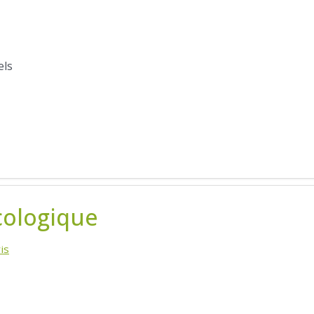
els
cologique
is