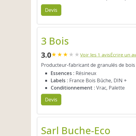
Devis
3 Bois
3.0
★
★
★
★
★
Voir les 1 avis
Écrire un av
Producteur-fabricant de granulés de bois
Essences :
Résineux
Labels :
France Bois Bûche, DIN +
Conditionnement :
Vrac, Palette
Devis
Sarl Buche-Eco