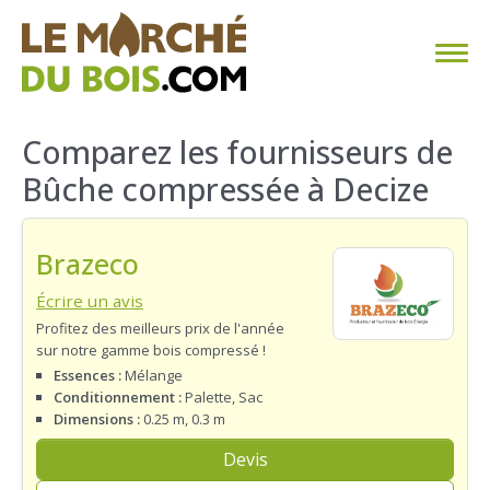
CHAUFFAGE AU BOIS
Comparez les fournisseurs de
Bûche compressée à Decize
FAQ
CALCULER SA CONSOMMATION
Brazeco
TROUVER SON FOURNISSEUR
Écrire un avis
Profitez des meilleurs prix de l'année
sur notre gamme bois compressé !
BLOG
Essences :
Mélange
Conditionnement :
Palette, Sac
ESPACE PRO
Dimensions :
0.25 m, 0.3 m
Devis