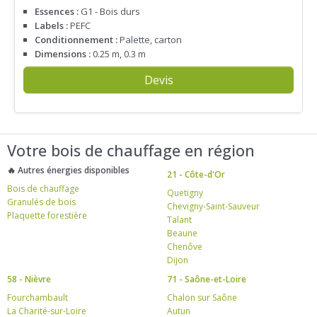
Essences :
G1 - Bois durs
Labels :
PEFC
Conditionnement :
Palette, carton
Dimensions :
0.25 m, 0.3 m
Devis
Votre bois de chauffage en région
🔥 Autres énergies disponibles
21 - Côte-d'Or
Bois de chauffage
Quetigny
Granulés de bois
Chevigny-Saint-Sauveur
Plaquette forestière
Talant
Beaune
Chenôve
Dijon
58 - Nièvre
71 - Saône-et-Loire
Fourchambault
Chalon sur Saône
La Charité-sur-Loire
Autun